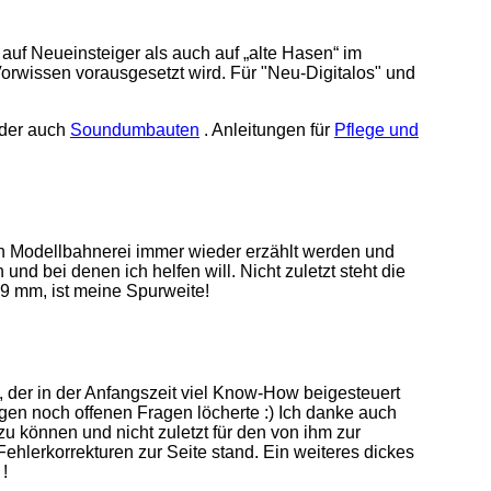
l auf Neueinsteiger als auch auf „alte Hasen“ im
 Vorwissen vorausgesetzt wird. Für "Neu-Digitalos" und
der auch
Soundumbauten
. Anleitungen für
Pflege und
len Modellbahnerei immer wieder erzählt werden und
d bei denen ich helfen will. Nicht zuletzt steht die
 9 mm, ist meine Spurweite!
n, der in der Anfangszeit viel Know-How beigesteuert
igen noch offenen Fragen löcherte :) Ich danke auch
u können und nicht zuletzt für den von ihm zur
ehlerkorrekturen zur Seite stand. Ein weiteres dickes
!