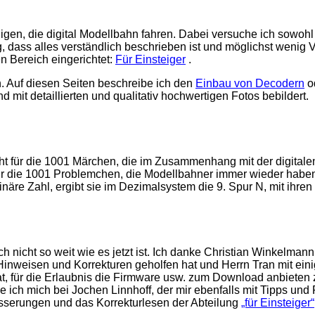
jenigen, die digital Modellbahn fahren. Dabei versuche ich sowoh
ig, dass alles verständlich beschrieben ist und möglichst wenig
n Bereich eingerichtet:
Für Einsteiger
.
. Auf diesen Seiten beschreibe ich den
Einbau von Decodern
o
 mit detaillierten und qualitativ hochwertigen Fotos bebildert.
steht für die 1001 Märchen, die im Zusammenhang mit der digita
 die 1001 Problemchen, die Modellbahner immer wieder haben un
näre Zahl, ergibt sie im Dezimalsystem die 9. Spur N, mit ihren
h nicht so weit wie es jetzt ist. Ich danke Christian Winkelman
Hinweisen und Korrekturen geholfen hat und Herrn Tran mit ein
at, für die Erlaubnis die Firmware usw. zum Download anbieten z
ch mich bei Jochen Linnhoff, der mir ebenfalls mit Tipps und F
sserungen und das Korrekturlesen der Abteilung
„für Einsteiger“