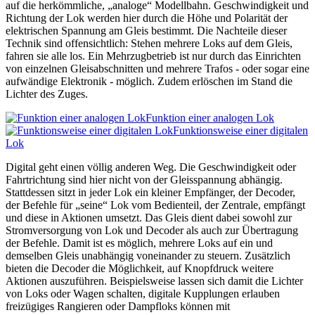
auf die herkömmliche, „analoge“ Modellbahn. Geschwindigkeit und
Richtung der Lok werden hier durch die Höhe und Polarität der
elektrischen Spannung am Gleis bestimmt. Die Nachteile dieser
Technik sind offensichtlich: Stehen mehrere Loks auf dem Gleis,
fahren sie alle los. Ein Mehrzugbetrieb ist nur durch das Einrichten
von einzelnen Gleisabschnitten und mehrere Trafos - oder sogar eine
aufwändige Elektronik - möglich. Zudem erlöschen im Stand die
Lichter des Zuges.
Funktion einer analogen Lok
Funktionsweise einer digitalen
Lok
Digital geht einen völlig anderen Weg. Die Geschwindigkeit oder
Fahrtrichtung sind hier nicht von der Gleisspannung abhängig.
Stattdessen sitzt in jeder Lok ein kleiner Empfänger, der Decoder,
der Befehle für „seine“ Lok vom Bedienteil, der Zentrale, empfängt
und diese in Aktionen umsetzt. Das Gleis dient dabei sowohl zur
Stromversorgung von Lok und Decoder als auch zur Übertragung
der Befehle. Damit ist es möglich, mehrere Loks auf ein und
demselben Gleis unabhängig voneinander zu steuern. Zusätzlich
bieten die Decoder die Möglichkeit, auf Knopfdruck weitere
Aktionen auszuführen. Beispielsweise lassen sich damit die Lichter
von Loks oder Wagen schalten, digitale Kupplungen erlauben
freizügiges Rangieren oder Dampfloks können mit