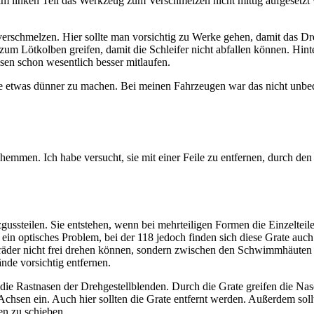
eim linken Teil das Werkzeug zum Verschmelzen nicht mittig aufgesetzt 
 verschmelzen. Hier sollte man vorsichtig zu Werke gehen, damit das 
m Lötkolben greifen, damit die Schleifer nicht abfallen können. Hinte
hsen schon wesentlich besser mitlaufen.
 etwas dünner zu machen. Bei meinen Fahrzeugen war das nicht unbedin
men. Ich habe versucht, sie mit einer Feile zu entfernen, durch den we
steilen. Sie entstehen, wenn bei mehrteiligen Formen die Einzelteile 
r ein optisches Problem, bei der 118 jedoch finden sich diese Grate auch
ahnräder nicht frei drehen können, sondern zwischen den Schwimmhäuten 
nde vorsichtig entfernen.
ie Rastnasen der Drehgestellblenden. Durch die Grate greifen die Nase
Achsen ein. Auch hier sollten die Grate entfernt werden. Außerdem s
en zu schieben.