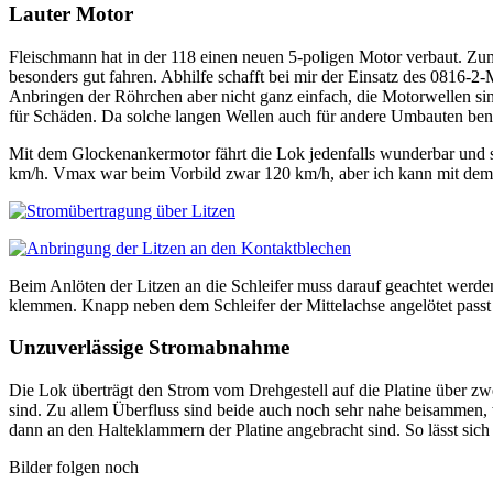
Lauter Motor
Fleischmann hat in der 118 einen neuen 5-poligen Motor verbaut. Zumi
besonders gut fahren. Abhilfe schafft bei mir der Einsatz des 0816-2
Anbringen der Röhrchen aber nicht ganz einfach, die Motorwellen sin
für Schäden. Da solche langen Wellen auch für andere Umbauten benö
Mit dem Glockenankermotor fährt die Lok jedenfalls wunderbar und se
km/h. Vmax war beim Vorbild zwar 120 km/h, aber ich kann mit dem 
Beim Anlöten der Litzen an die Schleifer muss darauf geachtet werden
klemmen. Knapp neben dem Schleifer der Mittelachse angelötet passt 
Unzuverlässige Stromabnahme
Die Lok überträgt den Strom vom Drehgestell auf die Platine über zwei 
sind. Zu allem Überfluss sind beide auch noch sehr nahe beisammen, 
dann an den Halteklammern der Platine angebracht sind. So lässt si
Bilder folgen noch