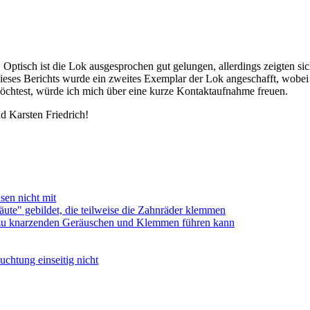
tisch ist die Lok ausgesprochen gut gelungen, allerdings zeigten sich
dieses Berichts wurde ein zweites Exemplar der Lok angeschafft, wobe
n möchtest, würde ich mich über eine kurze Kontaktaufnahme freuen.
 Karsten Friedrich!
sen nicht mit
ute" gebildet, die teilweise die Zahnräder klemmen
as zu knarzenden Geräuschen und Klemmen führen kann
uchtung einseitig nicht