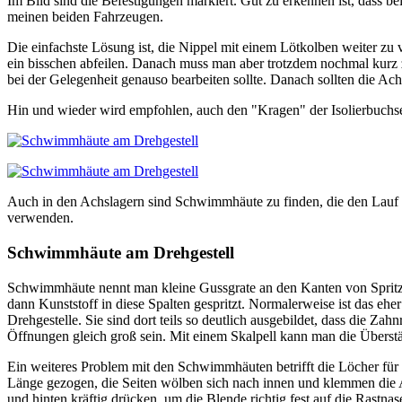
Im Bild sind die Befestigungen markiert. Gut zu erkennen ist, dass b
meinen beiden Fahrzeugen.
Die einfachste Lösung ist, die Nippel mit einem Lötkolben weiter zu
ein bisschen abfeilen. Danach muss man aber trotzdem nochmal kurz zu
bei der Gelegenheit genauso bearbeiten sollte. Danach sollten die Ac
Hin und wieder wird empfohlen, auch den "Kragen" der Isolierbuchse
Auch in den Achslagern sind Schwimmhäute zu finden, die den Lauf hem
verwenden.
Schwimmhäute am Drehgestell
Schwimmhäute nennt man kleine Gussgrate an den Kanten von Spritzgus
dann Kunststoff in diese Spalten gespritzt. Normalerweise ist das ehe
Drehgestelle. Sie sind dort teils so deutlich ausgebildet, dass die Z
Öffnungen gleich groß sein. Mit einem Skalpell kann man die Überstä
Ein weiteres Problem mit den Schwimmhäuten betrifft die Löcher für d
Länge gezogen, die Seiten wölben sich nach innen und klemmen die 
und hinten kräftig drücken, um die Blende richtig fest auf die Rastnas