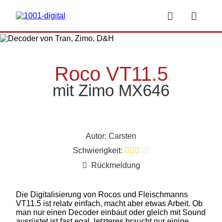


Roco VT11.5
mit Zimo MX646
Autor: Carsten
Schwierigkeit:





Rückmeldung
Die Digitalisierung von Rocos und Fleischmanns
VT11.5 ist relatv einfach, macht aber etwas Arbeit. Ob
man nur einen Decoder einbaut oder gleich mit Sound
ausrüstet ist fast egal, letzteres braucht nur einige