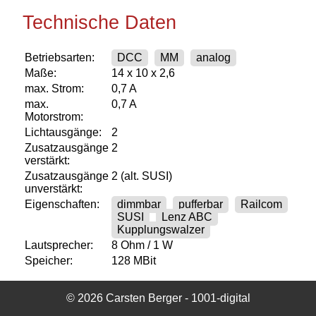
Technische Daten
Betriebsarten:
DCC
MM
analog
Maße:
14 x 10 x 2,6
max. Strom:
0,7 A
max.
0,7 A
Motorstrom:
Lichtausgänge:
2
Zusatzausgänge
2
verstärkt:
Zusatzausgänge
2 (alt. SUSI)
unverstärkt:
Eigenschaften:
dimmbar
pufferbar
Railcom
SUSI
Lenz ABC
Kupplungswalzer
Lautsprecher:
8 Ohm / 1 W
Speicher:
128 MBit
© 2026 Carsten Berger - 1001-digital