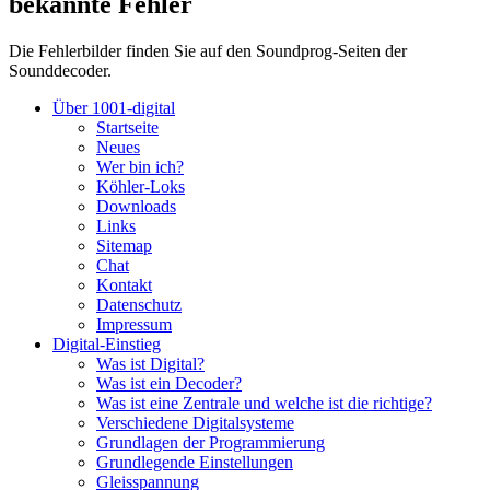
bekannte Fehler
Die Fehlerbilder finden Sie auf den Soundprog-Seiten der
Sounddecoder.
Über 1001-digital
Startseite
Neues
Wer bin ich?
Köhler-Loks
Downloads
Links
Sitemap
Chat
Kontakt
Datenschutz
Impressum
Digital-Einstieg
Was ist Digital?
Was ist ein Decoder?
Was ist eine Zentrale und welche ist die richtige?
Verschiedene Digitalsysteme
Grundlagen der Programmierung
Grundlegende Einstellungen
Gleisspannung